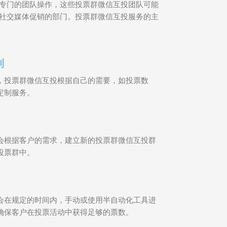
专门的团队操作，这些投票群微信互投团队可能
社交媒体促销的部门。投票群微信互投服务的主
制
，投票群微信互投根据自己的需要，如投票数
定制服务。
会根据客户的需求，建立新的投票群微信互投群
投票群中。
会在规定的时间内，手动或使用半自动化工具进
确保客户在投票活动中获得足够的票数。