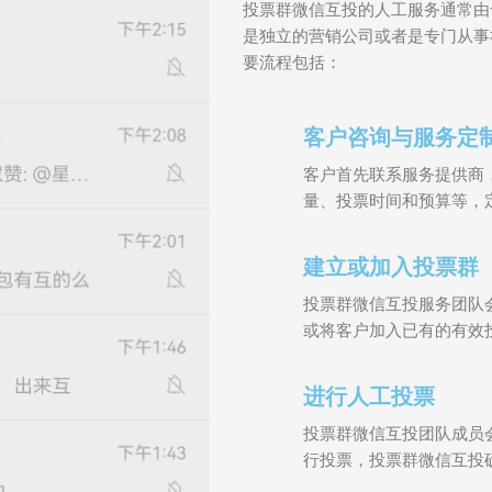
投票群微信互投的人工服务通常由
是独立的营销公司或者是专门从事
要流程包括：
客户咨询与服务定
客户首先联系服务提供商
量、投票时间和预算等，
建立或加入投票群
投票群微信互投服务团队
或将客户加入已有的有效
进行人工投票
投票群微信互投团队成员
行投票，投票群微信互投