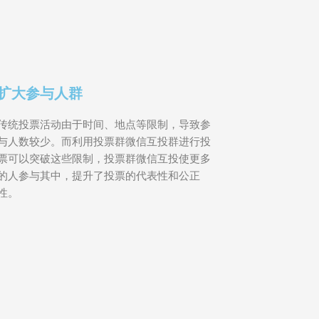
扩大参与人群
传统投票活动由于时间、地点等限制，导致参
与人数较少。而利用投票群微信互投群进行投
票可以突破这些限制，投票群微信互投使更多
的人参与其中，提升了投票的代表性和公正
性。