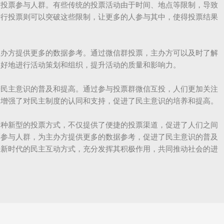
大投票参与人群。有些传统的投票活动由于时间、地点等限制，导致
进行投票则可以突破这些限制，让更多的人参与其中，使得投票结果
主办方提供更多的数据参考。通过微信群投票，主办方可以及时了解
更好地进行活动策划和组织，提升活动的质量和影响力。
进民主意识的普及和提高。通过参与投票群微信互投，人们更加关注
，增强了对民主制度的认同和支持，促进了民主意识的培养和提高。
一种新型的投票方式，不仅提供了便捷的投票渠道，促进了人们之间
票参与人群，为主办方提供更多的数据参考，促进了民主意识的普及
种新时代的民主互动方式，充分发挥其积极作用，共同推动社会的进